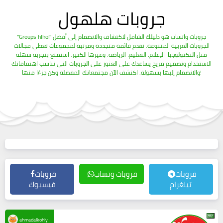
جروبات هلهول
"Groups hlhol" جروبات واتساب هو دليلك الشامل لاكتشاف والانضمام إلى أفضل
الجروبات العربية المتنوعة. نقدم قائمة متجددة ومرتبة لمجموعات تغطي مجالات
مثل التكنولوجيا، الإعلام، التعليم، الرياضة، وغيرها الكثير. استمتع بتجربة سهلة
الاستخدام وتصميم مريح يساعدك على العثور على الجروبات التي تناسب اهتماماتك
والانضمام إليها بسهولة. اكتشف الآن مجتمعاتك المفضلة وكن جزءًا منها!
قروبات
قروبات وتساب
قروبات
تيلغرام
فيسبوك
ahmadalkohly