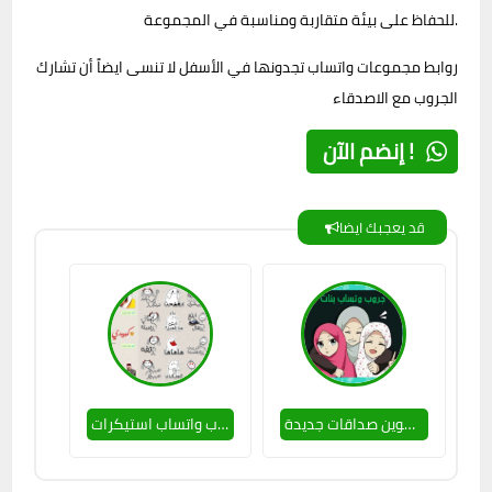
للحفاظ على بيئة متقاربة ومناسبة في المجموعة.
روابط مجموعات واتساب تجدونها في الأسفل لا تنسى ايضاً أن تشارك
الجروب مع الاصدقاء
إنضم الآن !
قد يعجبك ايضا
انضم إلى أفضل جروب وتساب بنات للتعارف وتكوين صداقات جديدة
جروب واتساب استيكرات