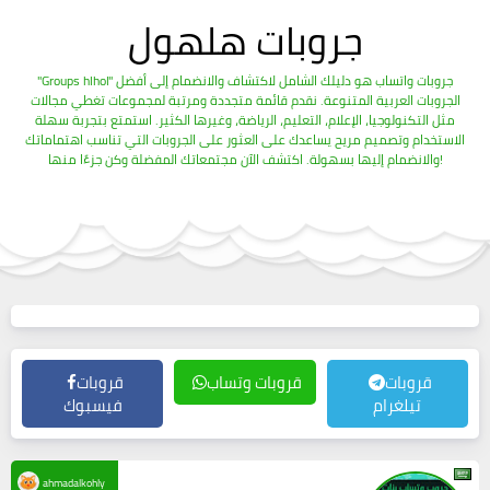
جروبات هلهول
"Groups hlhol" جروبات واتساب هو دليلك الشامل لاكتشاف والانضمام إلى أفضل
الجروبات العربية المتنوعة. نقدم قائمة متجددة ومرتبة لمجموعات تغطي مجالات
مثل التكنولوجيا، الإعلام، التعليم، الرياضة، وغيرها الكثير. استمتع بتجربة سهلة
الاستخدام وتصميم مريح يساعدك على العثور على الجروبات التي تناسب اهتماماتك
والانضمام إليها بسهولة. اكتشف الآن مجتمعاتك المفضلة وكن جزءًا منها!
قروبات
قروبات وتساب
قروبات
تيلغرام
فيسبوك
ahmadalkohly