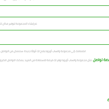
تم إنشاء المجموعة لتوفير مكان للتواصل الاجتماعي. نؤمن بأن التفاعل المجتمعي يبني مجتمع قوي ومستدام.
انضمامك إلى مجموعة واتساب أوروبا يفتح لك أبوابًا جديدة. ستتمكن من التواصل مع أشخاص من خلفيات مختلفة. ستتمكن أيضًا من تبادل الخبرات والمعلومات.
صة تواصل
ة