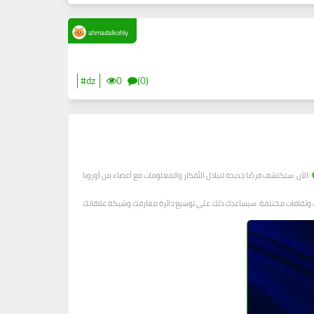
ahmadalkohly
#dz
0
(0)