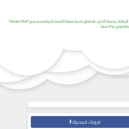
"Groups hlhol" جروبات واتساب هو دليلك الشامل لاكتشاف والانضمام إلى أفضل الجروبات العربية المتنوعة. نقدم قائمة متجددة ومرتبة لمجموعات تغطي مجالات مثل التكنولوجيا، الإعلام، التعليم، الرياضة، وغيرها الكثير. استمتع بتجربة سهلة الاستخدام وتصميم مريح
قروبات فيسبوك