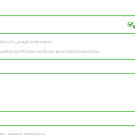
مجموعة واتساب أوروبا هي مكان لتبادل المعلومات وتنمية المجتمع. يمكنك الانضمام لتصبح جزءًا من مجتمع نشط.
هذه المجموعة مفتوحة للجميع. يمكن للأعضاء مشاركة أفكارهم وآرائهم بحرية. هي فرصة لتبادل الخبرات والمعلومات مع أشخاص من خلفيات مختلفة.
مجموعة واتساب أوروبا تسعى لتعزيز الروح المجتمعية. نؤمن بالتواصل والتعاون. نريد خلق بيئة إيجابية ومحفزة.