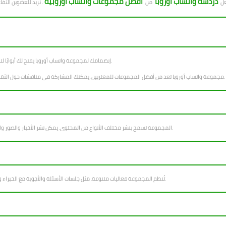
دردشة واتساب أوروبا
افضل مجموعات واتساب اوروبية
عل
من
إنضمامك لمجموعة واتساب أوروبا يفتح لك أبوابًا لتبادل المعلومات. ستجد فرصًا للاستفادة من خبرات الآخرين وتعلم جديد كل يوم.
مجموعة واتساب أوروبا تعد من أفضل المجموعات للمغتربين. يمكنك المشاركة في مناقشات حول الثقافة الأوروبية والأحداث الجارية. كما يمكن تبادل النصائح حول الحياة في أوروبا.
المجموعة تسمح بنشر مختلف الأنواع من المحتوى. يمكن نشر الأخبار والصور والفيديوهات والروابط للمقالات المفيدة. يُشجع الأعضاء على المشاركة بنشاط.
تُنظم المجموعة فعاليات متنوعة. مثل جلسات الأسئلة والأجوبة مع الخبراء وورش العمل حول مواضيع هامة. كما تُقيم تجمعات اجتماعية لتعزيز التواصل.