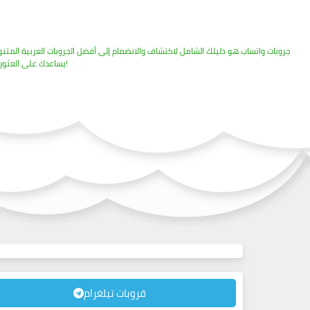
يساعدك على العثور على الجروبات التي تناسب اهتماماتك والانضمام إليها بسهولة. اكتشف الآن مجتمعاتك المفضلة وكن جزءًا منها!
قروبات تيلغرام