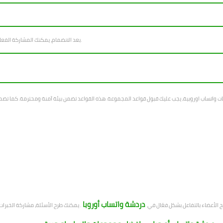
بعد الانضمام، يمكنك المشاركة الفعالة. نشر الرسائل والتعليقات والأسئلة. كما يجب عليك معرفة كيفية الانضمام.
 واتساب اوروبية، يجب عليك قبول قواعد المجموعة. هذه القواعد تضمن بيئة آمنة ومحترمة. كما تضم
دردشة واتساب أوروبا
 الأعضاء بالتفاعل بشكل فعّال في