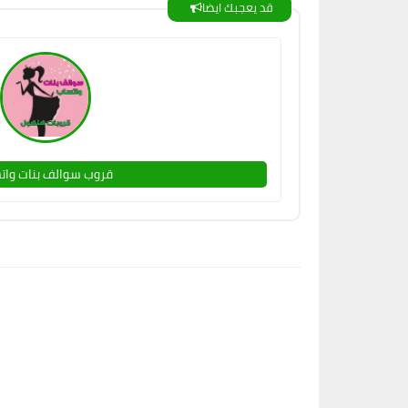
قد يعجبك ايضا
قروب سوالف بنات وات