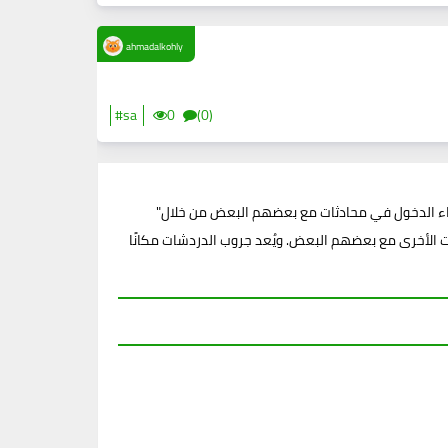
ahmadalkohly
#sa
0
(0)
"جروب الدردشات" هو جروب على الإنترنت يهدف إلى توفير مساحة للتواصل والمحادثة مع أشخاص من مختلف الدول والثقافات. يمكن للأعضاء الدخول في محادثات مع بعضهم البعض من خلال
 الأخرى مع بعضهم البعض. ويُعد جروب الدردشات مكانًا