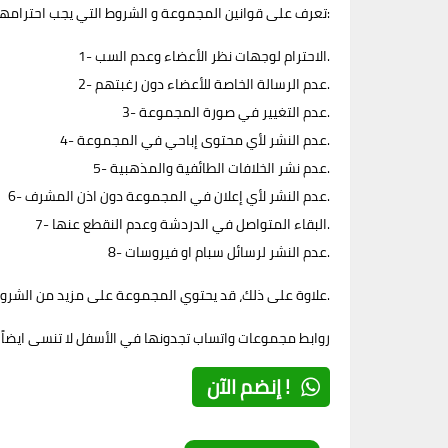
تعرف على قوانين المجموعة و الشروط التي يجب احترامها من قبل الأعضاء في المجموعة، وهي:
1- الاحترام لوجهات نظر الأعضاء وعدم السب.
2- عدم الرسالة الخاصة للأعضاء دون رغبتهم.
3- عدم التغيير في صورة المجموعة.
4- عدم النشر لأي محتوى إباحي في المجموعة.
5- عدم نشر الخلافات الطائفية والمذهبية.
6- عدم النشر لأي إعلان في المجموعة دون اذن المشرف.
7- البقاء المتواصل في الدردشة وعدم النقطع عنها.
8- عدم النشر لرسائل سبام او فيروسات.
علاوة على ذلك، قد يحتوي المجموعة على مزيد من الشروط في وصفها. لذلك يجب على الأعضاء الالتزام بكل الشروط المذكورة للحفاظ على بيئة متقاربة ومناسبة في المجموعة.
روابط مجموعات واتساب تجدونها في الأسفل لا تنسى ايضاً 
إنضم الآن !