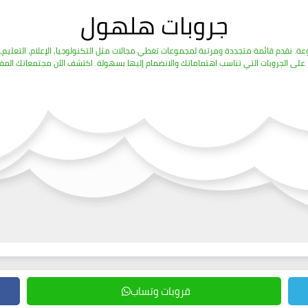
جروبات هلهول
قروبات وتساب