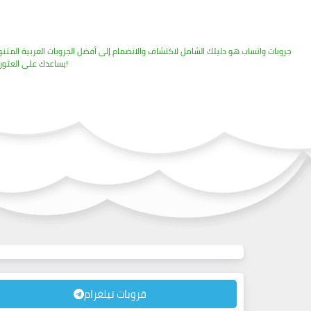
يساعدك على العثور على الجروبات التي تناسب اهتماماتك والانضمام إليها بسهولة. اكتشف الآن مجتمعاتك المفضلة وكن جزءًا منها!
قروبات تيلغرام