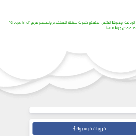
"Groups hlhol" جروبات واتساب هو دليلك الشامل لاكتشاف والانضمام إلى أفضل الجروبات العربية المتنوعة. نقدم قائمة متجددة ومرتبة لمجموعات تغطي مجالات مثل التكنولوجيا، الإعلام، التعليم، الرياضة، وغيرها الكثير. استمتع بتجربة سهلة الاستخدام وتصميم مريح
قروبات فيسبوك