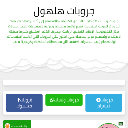
جروبات هلهول
"Groups hlhol" جروبات واتساب هو دليلك الشامل لاكتشاف والانضمام إلى أفضل
الجروبات العربية المتنوعة. نقدم قائمة متجددة ومرتبة لمجموعات تغطي مجالات
مثل التكنولوجيا، الإعلام، التعليم، الرياضة، وغيرها الكثير. استمتع بتجربة سهلة
الاستخدام وتصميم مريح يساعدك على العثور على الجروبات التي تناسب اهتماماتك
والانضمام إليها بسهولة. اكتشف الآن مجتمعاتك المفضلة وكن جزءًا منها!
قروبات
قروبات وتساب
قروبات
تيلغرام
فيسبوك
ahmadalkohly